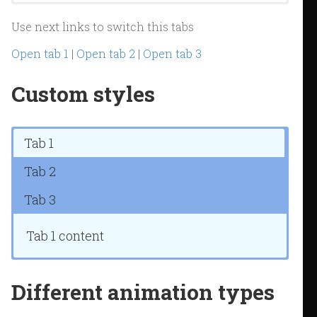
Tab 2 content
Tab 3 content
Use next links to switch this tabs
Open tab 1
|
Open tab 2
|
Open tab 3
Custom styles
Tab 1
Tab 2
Tab 3
Tab 1 content
Tab 2 content
Tab 3 content
Different animation types