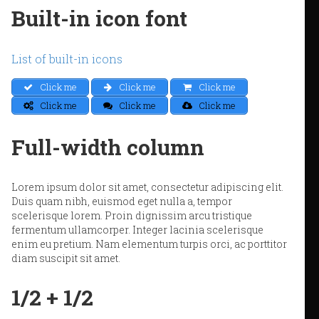
Built-in icon font
List of built-in icons
Click me
Click me
Click me
Click me
Click me
Click me
Full-width column
Lorem ipsum dolor sit amet, consectetur adipiscing elit.
Duis quam nibh, euismod eget nulla a, tempor
scelerisque lorem. Proin dignissim arcu tristique
fermentum ullamcorper. Integer lacinia scelerisque
enim eu pretium. Nam elementum turpis orci, ac porttitor
diam suscipit sit amet.
1/2 + 1/2