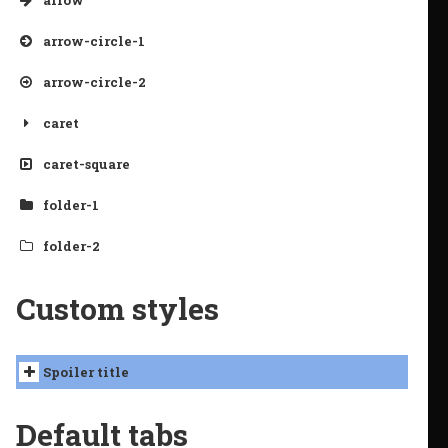
arrow
arrow-circle-1
arrow-circle-2
caret
caret-square
folder-1
folder-2
Custom styles
Spoiler title
Default tabs